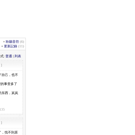
)
+
聆聽音符
(6)
+
更新記錄
(11)
式:
普通
|
列表
]
下自己，也不
望的事变多了
的东西，岚岚
135
]
了，找不到原