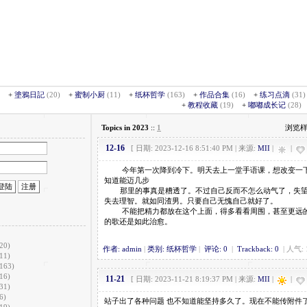
+
塗鴉日記
(20)
+
蜜制小厨
(11)
+
纸杯哲学
(163)
+
作品合集
(16)
+
练习点滴
(31
+
教程收藏
(19)
+
嘟嘟成长记
(28)
Topics in 2023
::
1
浏览样
12-16
[ 日期: 2023-12-16 8:51:40 PM | 来源:
MII
|
|
今年第一次降到冷下。明天去上一堂手语课，想改变一
知道能迈几步
那里的事真是糟透了。不过自己反而不怎么动气了，失
失去理智。就如同渣男。只要自己无愧自己就好了。
不能把精力都放在这个上面，得多看看周围，甚至更远
的歌还是如此治愈。
20)
作者: admin
|
类别: 纸杯哲学
|
评论: 0
|
Trackback: 0
| 人气: 
11)
(163)
16)
11-21
[ 日期: 2023-11-21 8:19:37 PM | 来源:
MII
|
|
31)
6)
站子出了各种问题 也不知道能坚持多久了。现在不能传附件
19)