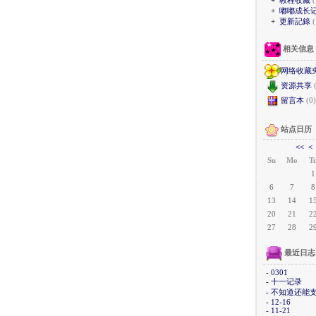
+
嘟嘟成长
+
更新記錄
(
相关信息
网络收藏
资源共享
留言本
(0)
站点日历
<<
<
Su
Mo
T
1
6
7
8
13
14
1
20
21
2
27
28
2
最近日志
- 0301
- 十一记录
- 不知道还能
- 12-16
- 11-21