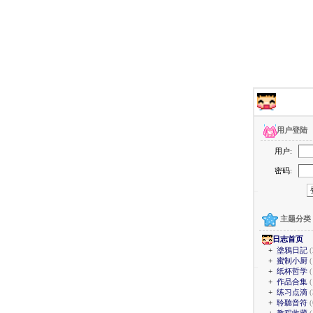
用户登陆
用户:
密码:
主题分类
日志首页
+
塗鴉日記
(
+
蜜制小厨
(
+
纸杯哲学
+
作品合集
(
+
练习点滴
(
+
聆聽音符
(
+
教程收藏
(