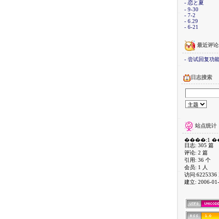
- 恋と夏
- 9-30
- 7-2
- 6.29
- 6-21
最近评论
- 尝试回复功
日志搜索
站点统计
日志: 305 篇
评论: 2 篇
引用: 36 个
会员: 1 人
访问:6225336
建立: 2006-01