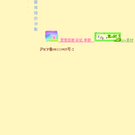
.
醒
.
飛
.
翔
的
沖
動
霏霏部屋·彩虹·季節
feiy素材
沪ICP备08111905号-2