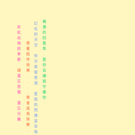
偶
幻
彩
遇
化
虹
的
的
出
四
天
現
學
葉
空
的
著
草
季
陪
·
你
節
伴
愛
可
快
你
曾
請
樂
且
留
遺
.
讓
意
忘
.
我
過
悲
.
守
傷
.
護
星
學
你
辰
遺
會
·
的
忘
成
閃
分
爲
爍
離
快
是
樂
否
.
喚