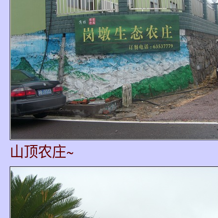
山顶农庄~