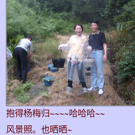
抱得杨梅归~~~~哈哈哈~~
风景照。也晒晒~