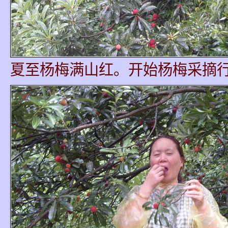
夏至杨梅满山红。开始杨梅采摘