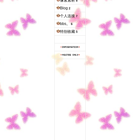
像素素材
8
Blog
2
个人连接
7
bbs。
6
特别收藏
5