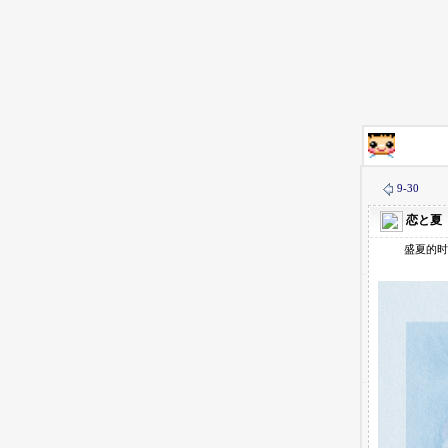
9-30
恋と夏
盛夏的时