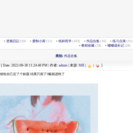
+
塗鴉日記
(20)
+
蜜制小厨
(11)
+
纸杯哲学
(163)
+
作品合集
(16)
+
练习点滴
(31
+
教程收藏
(19)
+
嘟嘟成长记
(28)
类别:
作品合集
[ Date: 2022-09-30 11:24:48 PM | 作者:
admin
| 来源:
MII
|
|
]
候给自己定了个标题 结果只画了3幅就进秋了